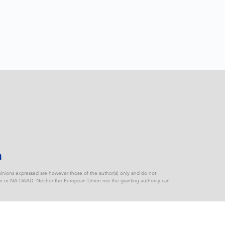
n
nions expressed are however those of the author(s) only and do not
ion or NA DAAD. Neither the European Union nor the granting authority can