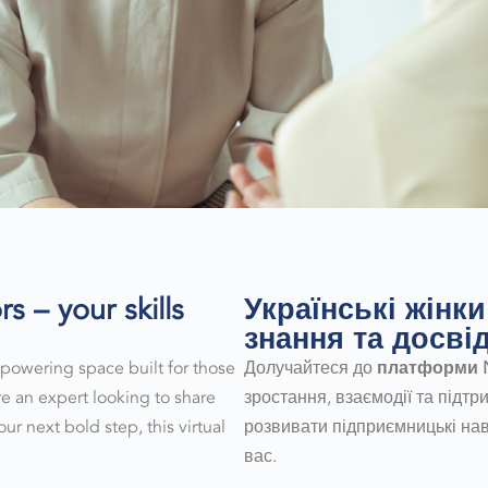
 – your skills
Українські жінки
знання та досвід
powering space built for those
Долучайтеся до
платформи N
re an expert looking to share
зростання, взаємодії та підтр
r next bold step, this virtual
розвивати підприємницькі нав
вас.