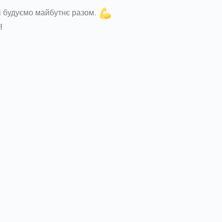
і будуємо майбутнє разом.
!