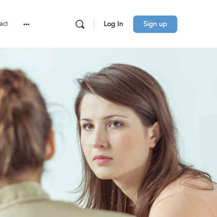
act
Log In
Sign up