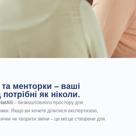
 та менторки – ваші
 потрібні як ніколи.
atAlli
– безкоштовного простору для
имки. Якщо ви хочете ділитися експертизою,
ички чи творити зміни – це місце створене для